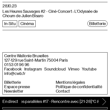
28.10.23
Les Heures Sauvages #2 - Ciné-Concert : L’Odyssée de
Choum de Julien Bisaro
In-Situ
Cinéma
Billetterie
Centre Wallonie Bruxelles
127-129 rue Saint-Martin 75004 Paris
01 53 01 96 96
Facebook
Instagram
Soundcloud
Vimeo
Youtube
info@cwb.fr
Billetterie
Mentions légales
Espace presse
Politique de confidentialité
Newsletter
Contact
Les territoires parallèles #17 - Rencontre avec [21-28]°C & Viv
En direct