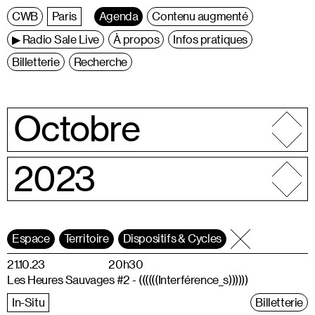
C
entre
W
allonie
B
ruxelles
Paris
Agenda
Contenu augmenté
▶ Radio Sale Live
À propos
Infos pratiques
Billetterie
Recherche
Octobre
2023
Espace
Territoire
Dispositifs & Cycles
21.10.23
20h30
Les Heures Sauvages #2 - ((((((Interférence_s))))))
In-Situ
Billetterie